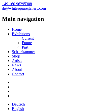
+49 160 96295308
dr@whitesquaregallery.com
Main navigation
Home
Exhibitions
Current
Future
Past
Schatzkammer
Shop
Artists
News
About
Contact
Deutsch
English