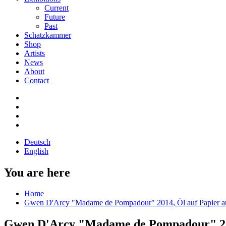
Current
Future
Past
Schatzkammer
Shop
Artists
News
About
Contact
Deutsch
English
You are here
Home
Gwen D'Arcy "Madame de Pompadour" 2014, Öl auf Papier a
Gwen D'Arcy "Madame de Pompadour" 2014