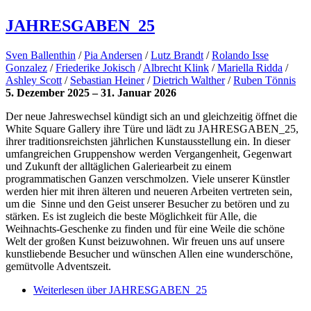
JAHRESGABEN_25
Sven Ballenthin
/
Pia Andersen
/
Lutz Brandt
/
Rolando Isse
Gonzalez
/
Friederike Jokisch
/
Albrecht Klink
/
Mariella Ridda
/
Ashley Scott
/
Sebastian Heiner
/
Dietrich Walther
/
Ruben Tönnis
5. Dezember 2025 – 31. Januar 2026
Der neue Jahreswechsel kündigt sich an und gleichzeitig öffnet die
White Square Gallery ihre Türe und lädt zu JAHRESGABEN_25,
ihrer traditionsreichsten jährlichen Kunstausstellung ein. In dieser
umfangreichen Gruppenshow werden Vergangenheit, Gegenwart
und Zukunft der alltäglichen Galeriearbeit zu einem
programmatischen Ganzen verschmolzen. Viele unserer Künstler
werden hier mit ihren älteren und neueren Arbeiten vertreten sein,
um die Sinne und den Geist unserer Besucher zu betören und zu
stärken. Es ist zugleich die beste Möglichkeit für Alle, die
Weihnachts-Geschenke zu finden und für eine Weile die schöne
Welt der großen Kunst beizuwohnen. Wir freuen uns auf unsere
kunstliebende Besucher und wünschen Allen eine wunderschöne,
gemütvolle Adventszeit.
Weiterlesen
über JAHRESGABEN_25