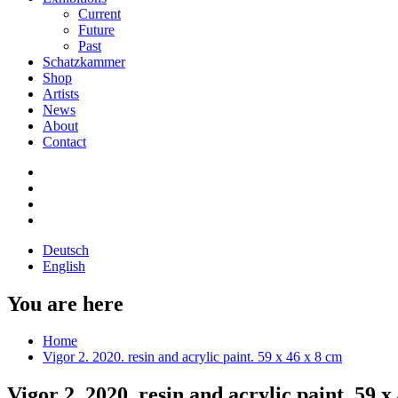
Current
Future
Past
Schatzkammer
Shop
Artists
News
About
Contact
Deutsch
English
You are here
Home
Vigor 2. 2020. resin and acrylic paint. 59 x 46 x 8 cm
Vigor 2. 2020. resin and acrylic paint. 59 x