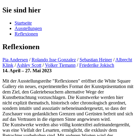
Sie sind hier
Startseite
Ausstellungen
Reflexionen
Reflexionen
Pia Andersen
/
Rolando Isse Gonzalez
/
Sebastian Heiner
/
Albrecht
Klink
/
Ashley Scott
/
Volker Tiemann
/
Friederike Jokisch
14. April – 27. Mai 2023
Mit der Ausstellungsreihe "Reflexionen" eröffnet die White Square
Gallery ein neues, experimentelles Format der Kunstpräsentation mit
dem Ziel, den Galeriebesuchern alternative Wege der
Kunstbetrachtung vorzuschlagen. Die Kunstwerke werden hier
nicht explizit thematisch, historisch oder chronologisch geordnet,
sondern intuitiv und assoziativ nebeneinandergesetzt, so dass der
Zuschauer von gedanklichen Grenzen und Gerüsten befreit und sich
auf das Vertrauen in die eigenen Sinne angewiesen wird.
Die Kunstwerke werden also völlig kontextfrei aufeinandergereiht,
was eine Vielfalt der Lesarten, ermöglicht, die exklusiv dem
Betrachter vorbehalten sind. Mit anderen Worten wird der