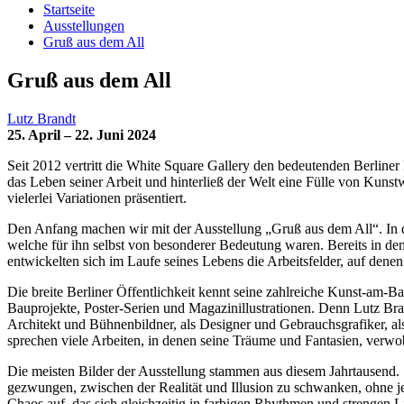
Startseite
Ausstellungen
Gruß aus dem All
Gruß aus dem All
Lutz Brandt
25. April – 22. Juni 2024
Seit 2012 vertritt die White Square Gallery den bedeutenden Berliner
das Leben seiner Arbeit und hinterließ der Welt eine Fülle von Kunst
vielerlei Variationen präsentiert.
Den Anfang machen wir mit der Ausstellung „Gruß aus dem All“. In d
welche für ihn selbst von besonderer Bedeutung waren. Bereits in den
entwickelten sich im Laufe seines Lebens die Arbeitsfelder, auf denen 
Die breite Berliner Öffentlichkeit kennt seine zahlreiche Kunst-am-Ba
Bauprojekte, Poster-Serien und Magazinillustrationen. Denn Lutz Bran
Architekt und Bühnenbildner, als Designer und Gebrauchsgrafiker, a
sprechen viele Arbeiten, in denen seine Träume und Fantasien, verw
Die meisten Bilder der Ausstellung stammen aus diesem Jahrtausend. S
gezwungen, zwischen der Realität und Illusion zu schwanken, ohne je
Chaos auf, das sich gleichzeitig in farbigen Rhythmen und strengen 