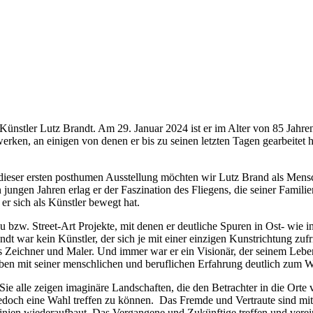
 Künstler Lutz Brandt.
Am 29. Januar 2024 ist er im Alter von 85 Jahre
werken, an einigen von denen er bis zu seinen letzten Tagen gearbeitet
ieser ersten posthumen Ausstellung möchten wir Lutz Brand als Mensc
 jungen Jahren erlag er der Faszination des Fliegens, die seiner Famil
er sich als Künstler bewegt hat.
u bzw. Street-Art Projekte, mit denen er deutliche Spuren in Ost- wie 
dt war kein Künstler, der sich je mit einer einzigen Kunstrichtung zuf
ls Zeichner und Maler. Und immer war er ein Visionär, der seinem Leb
oben mit seiner menschlichen und beruflichen Erfahrung deutlich zum 
ie alle zeigen imaginäre Landschaften, die den Betrachter in die Orte 
doch eine Wahl treffen zu können. Das Fremde und Vertraute sind mite
Linien wiederaufbaut. Das Vergangene und Zukünftige treffen und verein