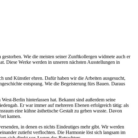
n gestorben. Wie die meisten seiner Zunftkollergen widmete auch er
 hat. Diese Werke werden in unseren nächsten Ausstellungen in
h und Künstler ehren. Dafür haben wir die Arbeiten ausgesucht,
iengeschichte entsprang. Wie die Begeisterung fürs Bauen. Daraus
in West-Berlin hinterlassen hat. Bekannt sind außerdem seine
riedengab. Er war immer auf mehreren Ebenen erfolgreich tätig: als
ensraum eine kühne ästhetische Gestalt zu geben wusste. Davon
Wort kamen.
versenden, in denen es nichts Eindeutiges mehr gibt. Wir werden
inander zutiefst verflochten. Die Harmonie löst sich langsam im
en sich direkt vor Augen des Betrachters.